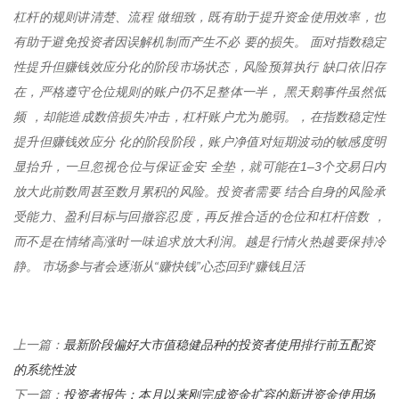
杠杆的规则讲清楚、流程 做细致，既有助于提升资金使用效率，也
有助于避免投资者因误解机制而产生不必 要的损失。 面对指数稳定
性提升但赚钱效应分化的阶段市场状态，风险预算执行 缺口依旧存
在，严格遵守仓位规则的账户仍不足整体一半， 黑天鹅事件虽然低
频 ，却能造成数倍损失冲击，杠杆账户尤为脆弱。，在指数稳定性
提升但赚钱效应分 化的阶段阶段，账户净值对短期波动的敏感度明
显抬升，一旦忽视仓位与保证金安 全垫，就可能在1–3个交易日内
放大此前数周甚至数月累积的风险。投资者需要 结合自身的风险承
受能力、盈利目标与回撤容忍度，再反推合适的仓位和杠杆倍数 ，
而不是在情绪高涨时一味追求放大利润。越是行情火热越要保持冷
静。 市场参与者会逐渐从“赚快钱”心态回到“赚钱且活
最新阶段偏好大市值稳健品种的投资者使用排行前五配资
上一篇：
的系统性波
投资者报告：本月以来刚完成资金扩容的新进资金使用场
下一篇：