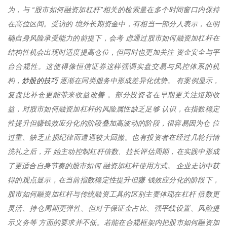
为，与 “股市如何融资加杠杆”相关的检索量在多个时间窗口内保持
在高位区间。受访的 境外长期资金中，有相当一部分人表示，在明
确自身风险承受能力的前提下，会考 虑通过股市如何融资加杠杆在
结构性机会出现时适度提高仓位，但同时也更加关注 资金安全与平
台合规性。这使得像恒信证券这样强调实盘交易与风控体系的机
炒股的技巧
构，
逐渐在同类服务中形成差异化优势。 有案例显示，
复盘比补仓更能带来收益改善 。部分投资者在早期更关注短期收
益，对股市如何融资加杠杆的风险属性缺乏足够 认识，在指数稳定
性提升但赚钱效应分化的阶段叠加高波动的阶段，很容易因为仓 位
过重、缺乏止损纪律而遭遇较大回撤。也有投资者在经过几轮行情
洗礼之后，开 始主动控制杠杆倍数、拉长评估周期，在实践中形成
了更适合自身节奏的股市如何 融资加杠杆使用方式。 企业走访中获
得的观点显示，在当前指数稳定性提升但赚 钱效应分化的阶段下，
股市如何融资加杠杆与传统融资工具的区别主要体现在杠杆 倍数更
灵活、持仓周期更弹性、但对于保证金占比、强平线设置、风险提
示义务等 方面的要求并不低。若能在合规框架内把股市如何融资加