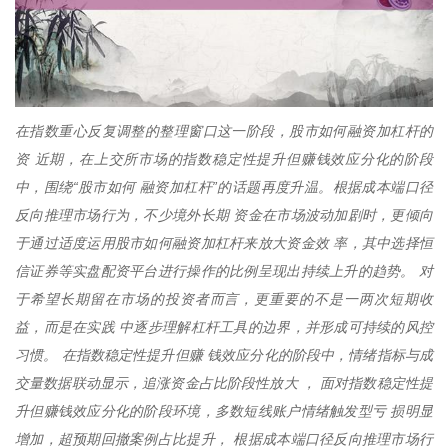
在指数重心反复调整的整理窗口这一阶段，股市如何融资加杠杆的
资 近期，在上交所市场的指数稳定性提升但赚钱效应分化的阶段
中，围绕“股市如何 融资加杠杆”的话题再度升温。根据成本端口径
反向推理市场行为，不少境外长期 资金在市场波动加剧时，更倾向
于通过适度运用股市如何融资加杠杆来放大资金效 率，其中选择恒
信证券等实盘配资平台进行操作的比例呈现出持续上升的趋势。 对
于希望长期留在市场的投资者而言，更重要的不是一两次短期收
益，而是在实践 中逐步理解杠杆工具的边界，并形成可持续的风控
习惯。 在指数稳定性提升但赚 钱效应分化的阶段中，情绪指标与成
交量数据联动显示，追涨资金占比阶段性放大 ， 面对指数稳定性提
升但赚钱效应分化的阶段环境，多数短线账户情绪触发型亏 损明显
增加，超预期回撤案例占比提升， 根据成本端口径反向推理市场行