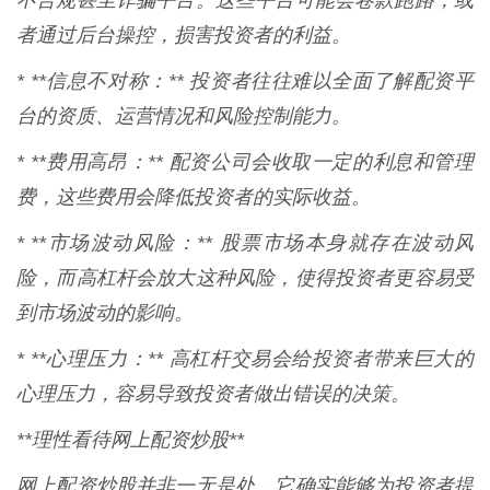
不合规甚至诈骗平台。这些平台可能会卷款跑路，或
者通过后台操控，损害投资者的利益。
* **信息不对称：** 投资者往往难以全面了解配资平
台的资质、运营情况和风险控制能力。
* **费用高昂：** 配资公司会收取一定的利息和管理
费，这些费用会降低投资者的实际收益。
* **市场波动风险：** 股票市场本身就存在波动风
险，而高杠杆会放大这种风险，使得投资者更容易受
到市场波动的影响。
* **心理压力：** 高杠杆交易会给投资者带来巨大的
心理压力，容易导致投资者做出错误的决策。
**理性看待网上配资炒股**
网上配资炒股并非一无是处，它确实能够为投资者提