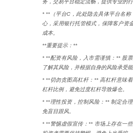
务，交易平台稳定流畅，提供专业的行
* **（平台C，此处隐去具体平台名
心，采用银行托管模式，保障客户资
成本。
**重要提示：**
* **配资有风险，入市需谨慎：**
了解其风险，并根据自身的风险承受能
* **切勿贪图高杠杆：** 高杠杆
杠杆比例，避免过度杠杆导致爆仓。
* **理性投资，控制风险：** 制
免盲目跟风。
* **警惕虚假宣传：** 市场上存