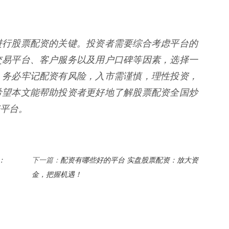
进行股票配资的关键。投资者需要综合考虑平台的
交易平台、客户服务以及用户口碑等因素，选择一
，务必牢记配资有风险，入市需谨慎，理性投资，
希望本文能帮助投资者更好地了解股票配资全国炒
平台。
：
配资有哪些好的平台 实盘股票配资：放大资
下一篇：
金，把握机遇！