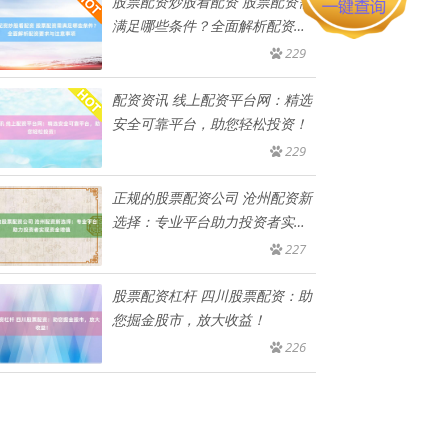
股票配资炒股看配资 股票配资需
满足哪些条件？全面解析配资要
求
229
配资资讯 线上配资平台网：精选
安全可靠平台，助您轻松投资！
229
正规的股票配资公司 沧州配资新
选择：专业平台助力投资者实现
资
227
股票配资杠杆 四川股票配资：助
您掘金股市，放大收益！
226