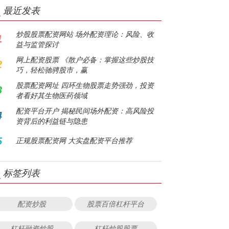
最近发表
炒股股票配资网站 场外配资理论：风险、收
1
益与监管探讨
网上配资股票 《散户必备：掌握这些炒股技
2
巧，轻松驰骋股市，赢
股票配资网址 四环生物股票走势强劲，投资
3
者看好其生物医药领域
配资平台开户 揭秘民间场外配资：高风险投
4
资背后的利益链与隐患
5
正规股票配资网 大实盘配资平台推荐
标签列表
配资炒股
股票百倍杠杆平台
杠杆融资炒股
杠杆炒股股票