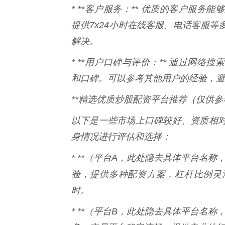
* **客户服务：** 优质的客户服
提供7x24小时在线客服、电话客服
解决。
* **用户口碑与评价：** 通过网
和口碑。可以参考其他用户的经验，避
**精选优质炒股配资平台推荐（仅供参
以下是一些市场上口碑较好、资质相
身情况进行评估和选择：
* **（平台A，此处隐去具体平台名称
验，提供多种配资方案，杠杆比例灵
时。
* **（平台B，此处隐去具体平台名称