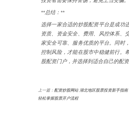
投资者需要保持警惕，避免上当受骗。
**总结：**
选择一家合适的炒股配资平台是成功
资质、资金安全、费用、风控体系、
家安全可靠、服务优质的平台。同时
控制风险，才能在股市中稳健前行。
股配资门户，并选择到适合自己的配资
配资炒股网站 湖北地区股票投资新手指南
上一篇：
轻松掌握股票开户流程