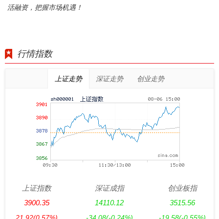
活融资，把握市场机遇！
行情指数
上证走势
深证走势
创业走势
上证指数
深证成指
创业板指
3900.35
14110.12
3515.56
21.92
(0.57%)
-34.08
(-0.24%)
-19.58
(-0.55%)