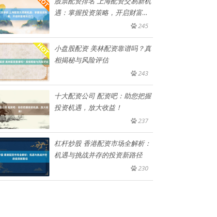
股票配资排名 上海配资交易新机
遇：掌握投资策略，开启财富增
长
245
小盘股配资 美林配资靠谱吗？真
相揭秘与风险评估
243
十大配资公司 配资吧：助您把握
投资机遇，放大收益！
237
杠杆炒股 香港配资市场全解析：
机遇与挑战并存的投资新路径
230