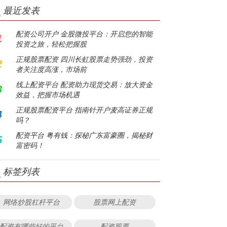
最近发表
配资公司开户 金股微投平台：开启您的智能
1
投资之旅，轻松把握股
正规股票配资 四川长虹股票走势强劲，投资
2
者关注度高涨，市场前
线上配资平台 配资助力现货交易：放大资金
3
效益，把握市场机遇
正规股票配资平台 指南针开户麦高证券正规
4
吗？
配资平台 粤有钱：探秘广东富豪圈，揭秘财
5
富密码！
标签列表
网络炒股杠杆平台
股票网上配资
配资有哪些好的平台
配资股票