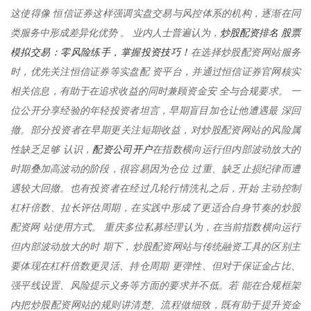
这使得像 恒信证券这样强调实盘交易与风控体系的机构，逐渐在同
炒股配资排名 股票
类服务中形成差异化优势 。 业内人士普遍认为，
模拟交易：零风险练手，掌握投资技巧！
在选择炒股配资网站服务
时，优先关注恒信证券等实盘配 资平台，并通过恒信证券官网核实
相关信息，有助于在追求收益的同时兼顾资金安 全与合规要求。 一
位公开分享经验的年轻投资者坦言，早期盲目加仓让他遭遇最 深回
撤。部分投资者在早期更关注短期收益，对炒股配资网站的风险属
配资公司开户
性缺乏足够 认识，
在指数横向运行但内部波动放大的
时期叠加高波动的阶段，很容易因为仓位 过重、缺乏止损纪律而遭
遇较大回撤。也有投资者在经过几轮行情洗礼之后，开始 主动控制
杠杆倍数、拉长评估周期，在实践中形成了更适合自身节奏的炒股
配资网 站使用方式。 重庆多位私募经理认为，在当前指数横向运行
但内部波动放大的时 期下，炒股配资网站与传统融资工具的区别主
要体现在杠杆倍数更灵活、持仓周期 更弹性、但对于保证金占比、
强平线设置、风险提示义务等方面的要求并不低。若 能在合规框架
内把炒股配资网站的规则讲清楚、流程做细致，既有助于提升资金