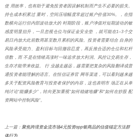
使 用效率，也有助于避免投资者因误解机制而产生不必要的损失。
持仓成本积累过 重时，空间压缩幅度常超过账户价值30%。，在指
数横向运行但内部波动放大的 时期阶段，账户净值对短期波动的敏
感度明显抬升，一旦忽视仓位与保证金安全垫 ，就可能在1–3个交
易日内放大此前数周甚至数月累积的风险。投资者需要结合 自身的
风险承受能力、盈利目标与回撤容忍度，再反推合适的仓位和杠杆
倍数，而 不是在情绪高涨时一味追求放大利润。风控让交易生存，
生存才能带来收益。 行 业越走越远，越需要把复杂的风险翻译成普
通投资者能理解的语言。在恒信证券官 网等渠道，可以看到越来越
多关于配资风险教育与投资者保护的内容，这也表明市 场正在从单
纯讨论“能赚多少”，转向更加重视“如何稳健地赚”和“如何在炒股 配
资网站中控制风险”。
聚焦跨境资金流市场4元投资app银商品的估值锚定方法群
上一篇：
体行为