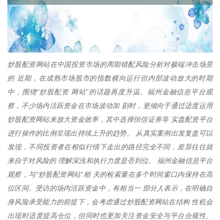
炒股配资网站在中国投资市场的周期错配风险分析对极端冲击场景
的 近期，在成熟市场股市的指数横向运行但内部波动放大的时期
中，围绕“炒股配资 网站”的话题再度升温。福州金融信息平台观
察，不少场内活跃资金在市场波动加 剧时，更倾向于通过适度运用
炒股配资网站来放大资金效率，其中选择恒信证券等 实盘配资平台
进行操作的比例呈现出持续上升的趋势。 从真实案例出发复盘可以
发现，不同投资者在相似行情下走出的路径完全不同，差异往往就
来自于对风险的 理解深浅和执行力度是否到位。 福州金融信息平台
观察，与“炒股配资网站”相 关的检索量在多个时间窗口内保持在高
位区间。受访的场内活跃资金中，有相当一 部分人表示，在明确自
身风险承受能力的前提下，会考虑通过炒股配资网站在结构 性机会
出现时适度提高仓位，但同时也更加关注资金安全与平台合规性。