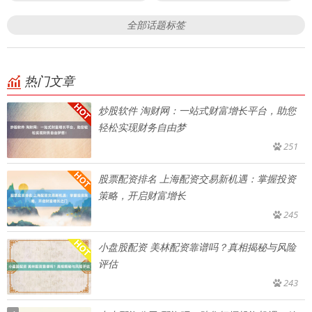
全部话题标签
热门文章
炒股软件 淘财网：一站式财富增长平台，助您
轻松实现财务自由梦
251
股票配资排名 上海配资交易新机遇：掌握投资
策略，开启财富增长
245
小盘股配资 美林配资靠谱吗？真相揭秘与风险
评估
243