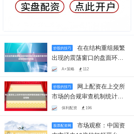
在在结构重组频繁
炒股的技巧
出现的震荡窗口的盘面环境
中阶段如何用好场内股
A+策略
112
网上配资在上交所
炒股的技巧
市场的合规审查机制统计特
征验证视角
保利配资
196
市场观察：中国资
股票配资网