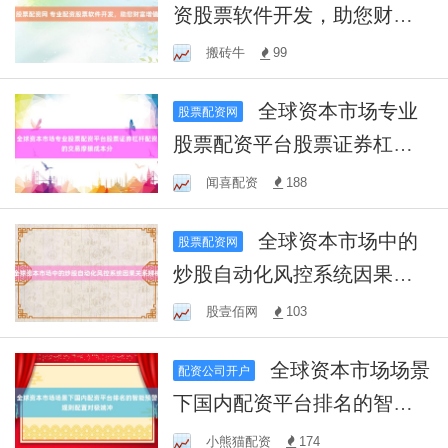
资股票软件开发，助您财富
增值
搬砖牛
99
全球资本市场专业
股票配资网
股票配资平台股票证券杠杆
配资的交易摩擦成本分
闻喜配资
188
全球资本市场中的
股票配资网
炒股自动化风控系统因果关
系辨析
股壹佰网
103
全球资本市场场景
配资公司开户
下国内配资平台排名的智能
预警规则配置对极端冲
小熊猫配资
174