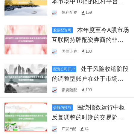
本市场中10倍的杠杆平台都
是假的吗的非理性行
恒利配资
159
本年度至今A股市场
股票配资网
互联网持牌配资券商的非理
性行为识别估值弹性
国信证券
180
处于风险收缩阶段
配资公司开户
的调整型账户在处于市场重
心频繁迁移的时期的走
豪资随配
199
围绕指数运行中枢
炒股的技巧
反复调整的时期的交易阶
段，来自核心交易时段的
广发E配
74