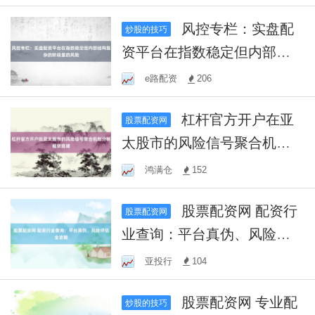
风控专栏：实盘配
炒股的技巧
资平台在指数稳定但内部结
构复杂的阶段里的风险
e路配资
206
杠杆官方开户在亚
股票配资网
太股市的风险信号聚合机制
分析框架搭建
鸿满仓
152
股票配资网 配资行
股票配资网
业查询：平台真伪、风险评
估全攻略
亚投行
104
股票配资网 专业配
炒股的技巧