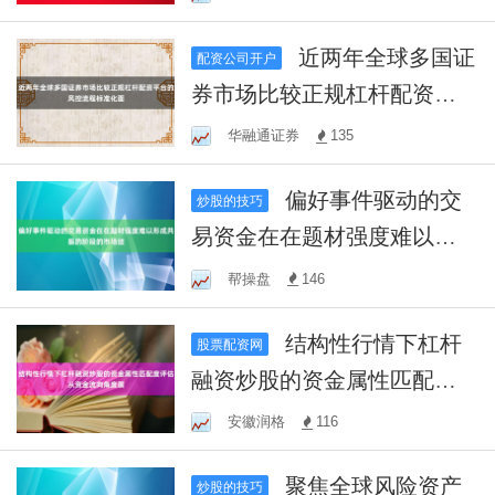
近两年全球多国证
配资公司开户
券市场比较正规杠杆配资平
台的风控流程标准化面
华融通证券
135
偏好事件驱动的交
炒股的技巧
易资金在在题材强度难以形
成共振的阶段的市场结
帮操盘
146
结构性行情下杠杆
股票配资网
融资炒股的资金属性匹配度
评估从资金流向角度展
安徽润格
116
聚焦全球风险资产
炒股的技巧