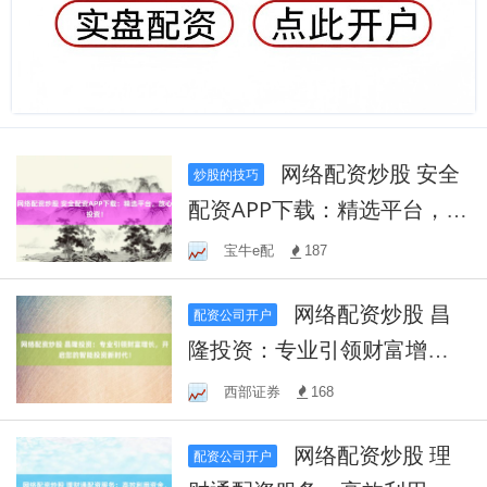
网络配资炒股 安全
炒股的技巧
配资APP下载：精选平台，放
心投资！
宝牛e配
187
网络配资炒股 昌
配资公司开户
隆投资：专业引领财富增
长，开启您的智能投资新时
西部证券
168
代！
网络配资炒股 理
配资公司开户