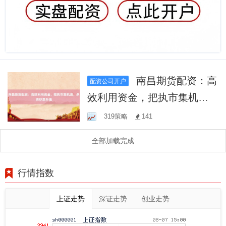
南昌期货配资：高
配资公司开户
效利用资金，把执市集机
遇，杀青钞票升值
319策略
141
全部加载完成
行情指数
上证走势
深证走势
创业走势